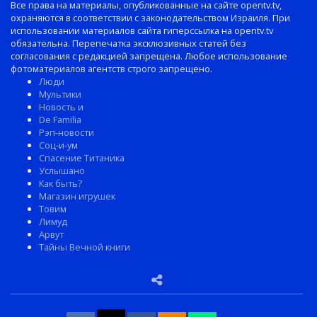
Все права на материалы, опубликованные на сайте opentv.tv,
охраняются в соответствии с законодательством Израиля. При
использовании материалов сайта гиперссылка на opentv.tv
обязательна. Перепечатка эксклюзивных статей без
согласования с редакцией запрещена. Любое использование
фотоматериалов агентств строго запрещено.
Люди
Мультики
Новость и
De Familia
Рэп-новости
Соц-и-ум
Спасение Титаника
Услышано
Как быть?
Магазин игрушек
Товим
Лимуд
Арвут
Тайны Вечной книги