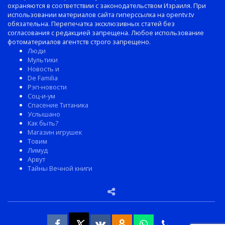
охраняются в соответствии с законодательством Израиля. При
использовании материалов сайта гиперссылка на opentv.tv
обязательна. Перепечатка эксклюзивных статей без
согласования с редакцией запрещена. Любое использование
фотоматериалов агентств строго запрещено.
Люди
Мультики
Новость и
De Familia
Рэп-новости
Соц-и-ум
Спасение Титаника
Услышано
Как быть?
Магазин игрушек
Товим
Лимуд
Арвут
Тайны Вечной книги