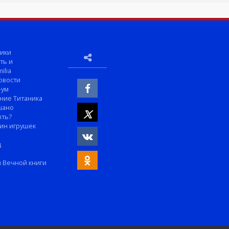
ики
ть и
ilia
овости
-ум
ние Титаника
шано
ыть?
ин игрушек
м
д
 Вечной книги