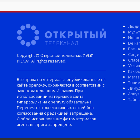
Люди
Мульт
Новос
De Fam
Рэп-н
Соц-и
Copyright © Открытый телеканал. תנועת
Спасе
הערבות. All rights reserved.
Услы
Как б
Магаз
Все права на материалы, опубликованные на
Тови
сайте opentv.tv, охраняются в соответствии с
Лиму
законодательством Израиля. При
Арвут
использовании материалов сайта
Тайны
гиперссылка на opentv.tv обязательна.
Перепечатка эксклюзивных статей без
согласования с редакцией запрещена.
Любое использование фотоматериалов
агентств строго запрещено.