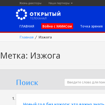
Жизнь диаспоры
Наши партнеры
ГЛАВНАЯ
Война с ХАМАСом
Точка зрения
Главная
/
Изжога
Метка:
Изжога
Поиск
Новый год без изжоги: это важно знат