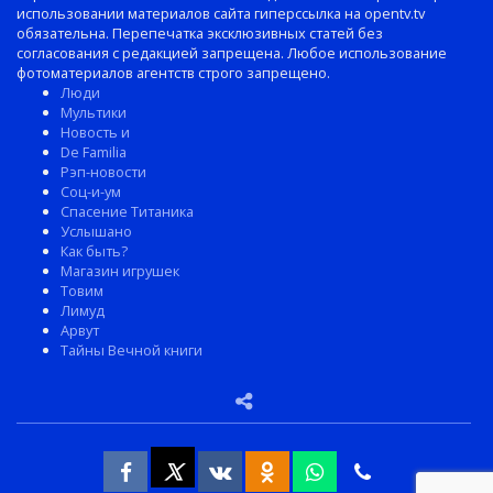
использовании материалов сайта гиперссылка на opentv.tv
обязательна. Перепечатка эксклюзивных статей без
согласования с редакцией запрещена. Любое использование
фотоматериалов агентств строго запрещено.
Люди
Мультики
Новость и
De Familia
Рэп-новости
Соц-и-ум
Спасение Титаника
Услышано
Как быть?
Магазин игрушек
Товим
Лимуд
Арвут
Тайны Вечной книги