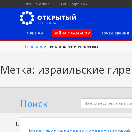
Жизнь диаспоры
Наши партнеры
ГЛАВНАЯ
Война с ХАМАСом
Точка зрения
Главная
/
израильские гиревики
Метка:
израильские гир
Поиск
Израильские гиревики ставят мировой