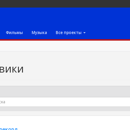
Фильмы
Музыка
Все проекты
евики
 рекорд