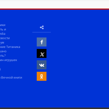
ики
ть и
ilia
овости
-ум
ние Титаника
шано
ыть?
ин игрушек
м
д
 Вечной книги