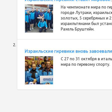
На чемпионате мира по ги
городе Лутраки, израильс
золотых, 5 серебряных и 2
израильтянами был устан
Рахель Бруштейн.
Израильские гиревики вновь завоевали
С 27 по 31 октября в ита
мира по гиревому спорту.