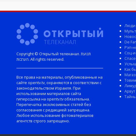
Люди
Мульт
Новос
De Fam
Рэп-н
Соц-и
Copyright © Открытый телеканал. תנועת
Спасе
הערבות. All rights reserved.
Услы
Как б
Магаз
Все права на материалы, опубликованные на
Тови
сайте opentv.tv, охраняются в соответствии с
Лиму
законодательством Израиля. При
Арвут
использовании материалов сайта
Тайны
гиперссылка на opentv.tv обязательна.
Перепечатка эксклюзивных статей без
согласования с редакцией запрещена.
Любое использование фотоматериалов
агентств строго запрещено.