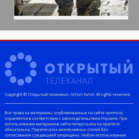
Copyright © Открытый телеканал. תנועת הערבות. All rights reserved.
Все права на материалы, опубликованные на сайте opentv.tv,
охраняются в соответствии с законодательством Израиля. При
использовании материалов сайта гиперссылка на opentv.tv
обязательна. Перепечатка эксклюзивных статей без
согласования с редакцией запрещена. Любое использование