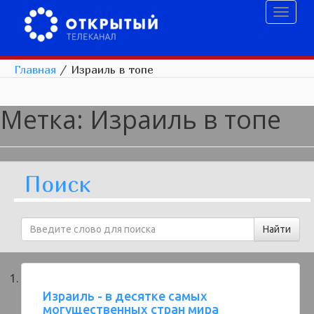
Toggl
naviga
Главная
/
Израиль в топе
Метка:
Израиль в топе
Поиск
Израиль - в десятке самых
могущественных стран мира