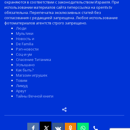
охраняются в соответствии с законодательством Израиля. При
использовании материалов сайта гиперссылка на opentv.tv
обязательна. Перепечатка эксклюзивных статей без
согласования с редакцией запрещена. Любое использование
фотоматериалов агентств строго запрещено.
Люди
Мультики
Новость и
De Familia
Рэп-новости
Соц-и-ум
Спасение Титаника
Услышано
Как быть?
Магазин игрушек
Товим
Лимуд
Арвут
Тайны Вечной книги