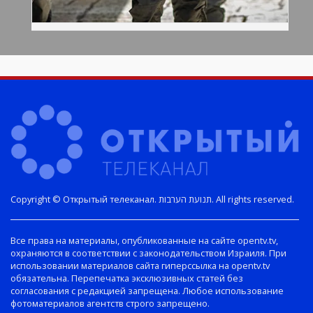
Copyright © Открытый телеканал. תנועת הערבות. All rights reserved.
Все права на материалы, опубликованные на сайте opentv.tv,
охраняются в соответствии с законодательством Израиля. При
использовании материалов сайта гиперссылка на opentv.tv
обязательна. Перепечатка эксклюзивных статей без
согласования с редакцией запрещена. Любое использование
фотоматериалов агентств строго запрещено.