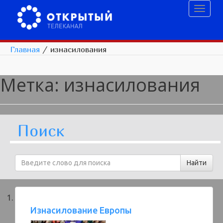
Toggl
naviga
Главная
/
изнасилования
Метка:
изнасилования
Поиск
Изнасилование Европы