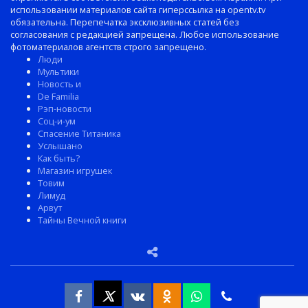
использовании материалов сайта гиперссылка на opentv.tv
обязательна. Перепечатка эксклюзивных статей без
согласования с редакцией запрещена. Любое использование
фотоматериалов агентств строго запрещено.
Люди
Мультики
Новость и
De Familia
Рэп-новости
Соц-и-ум
Спасение Титаника
Услышано
Как быть?
Магазин игрушек
Товим
Лимуд
Арвут
Тайны Вечной книги