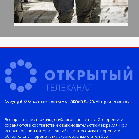
Copyright © Открытый телеканал. תנועת הערבות. All rights reserved.
Все права на материалы, опубликованные на сайте opentv.tv,
охраняются в соответствии с законодательством Израиля. При
использовании материалов сайта гиперссылка на opentv.tv
обязательна. Перепечатка эксклюзивных статей без