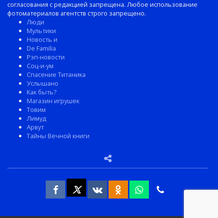
согласования с редакцией запрещена. Любое использование
фотоматериалов агентств строго запрещено.
Люди
Мультики
Новость и
De Familia
Рэп-новости
Соц-и-ум
Спасение Титаника
Услышано
Как быть?
Магазин игрушек
Товим
Лимуд
Арвут
Тайны Вечной книги