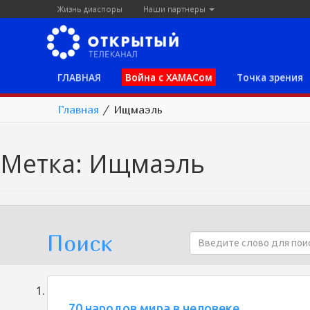
Жизнь диаспоры
Наши партнеры
ГЛАВНАЯ
Война с ХАМАСом
Точка зрения
Главная
/
Ищмаэль
Метка:
Ищмаэль
Поиск
70 народов мира в человеке