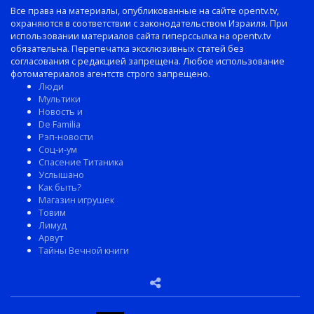
Все права на материалы, опубликованные на сайте opentv.tv,
охраняются в соответствии с законодательством Израиля. При
использовании материалов сайта гиперссылка на opentv.tv
обязательна. Перепечатка эксклюзивных статей без
согласования с редакцией запрещена. Любое использование
фотоматериалов агентств строго запрещено.
Люди
Мультики
Новость и
De Familia
Рэп-новости
Соц-и-ум
Спасение Титаника
Услышано
Как быть?
Магазин игрушек
Товим
Лимуд
Арвут
Тайны Вечной книги