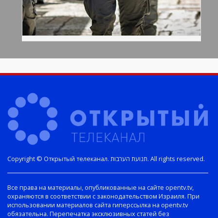
Copyright © Открытый телеканал. תנועת הערבות. All rights reserved.
Все права на материалы, опубликованные на сайте opentv.tv,
охраняются в соответствии с законодательством Израиля. При
использовании материалов сайта гиперссылка на opentv.tv
обязательна. Перепечатка эксклюзивных статей без