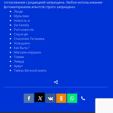
согласования с редакцией запрещена. Любое использование
фотоматериалов агентств строго запрещено.
Люди
Мультики
Новость и
De Familia
Рэп-новости
Соц-и-ум
Спасение Титаника
Услышано
Как быть?
Магазин игрушек
Товим
Лимуд
Арвут
Тайны Вечной книги