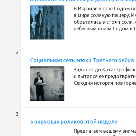
В Израиле в горе Содом 
в мире соляную пещеру. И
обратилась в столп соли,
небесным огнем Содом и 
Социальная сеть эпохи Третьего рейха
Задолго до Катастрофы к
и пытался ее предотвратит
Сегодня история повторяет
5 вирусных роликов этой недели
Предлагаем вашему внима