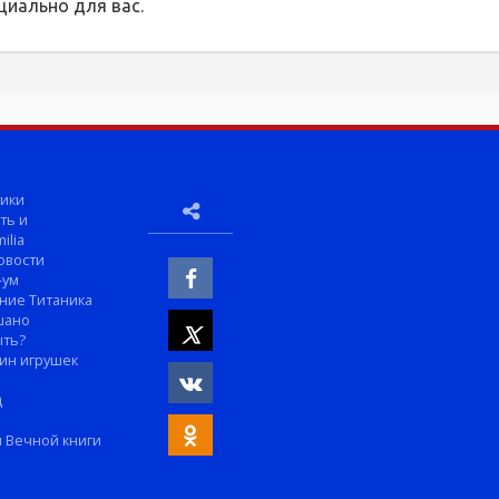
циально для вас.
ики
ть и
ilia
овости
-ум
ние Титаника
шано
ыть?
ин игрушек
м
д
 Вечной книги