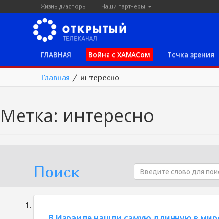
Жизнь диаспоры
Наши партнеры
ГЛАВНАЯ
Война с ХАМАСом
Точка зрения
Главная
/
интересно
Метка:
интересно
Поиск
В Израиле нашли самую длинную в мир