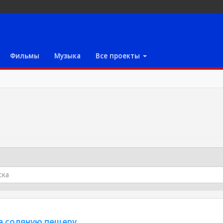
Фильмы
Музыка
Все проекты
е соляную пещеру