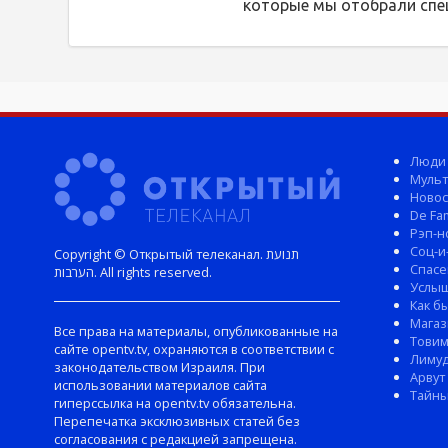
которые мы отобрали спе
Люди
Мульт
Новос
De Fam
Рэп-н
Соц-и
Copyright © Открытый телеканал. תנועת
Спасе
הערבות. All rights reserved.
Услы
Как б
Магаз
Все права на материалы, опубликованные на
Тови
сайте opentv.tv, охраняются в соответствии с
Лиму
законодательством Израиля. При
Арвут
использовании материалов сайта
Тайны
гиперссылка на opentv.tv обязательна.
Перепечатка эксклюзивных статей без
согласования с редакцией запрещена.