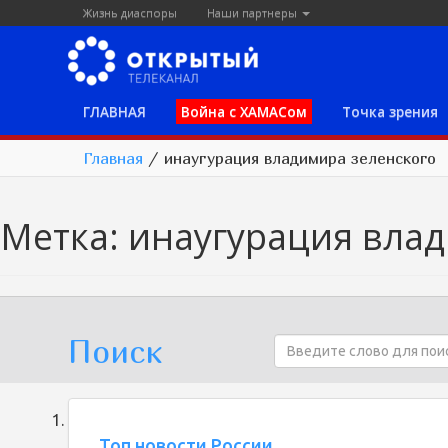
Жизнь диаспоры
Наши партнеры
ГЛАВНАЯ
Война с ХАМАСом
Точка зрения
Главная
/
инаугурация владимира зеленского
Метка:
инаугурация влад
Поиск
Топ новости России