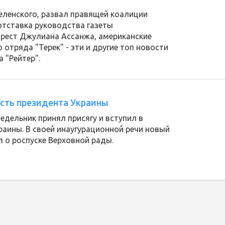
еленского, развал правящей коалиции
отставка руководства газеты
арест Джулиана Ассанжа, американские
 отряда "Терек" - эти и другие топ новости
а "Рейтер".
сть президента Украины
едельник принял присягу и вступил в
аины. В своей инаугурационной речи новый
л о роспуске Верховной рады.