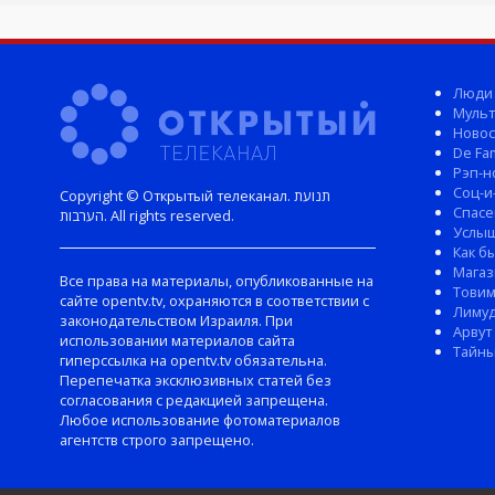
Люди
Мульт
Новос
De Fam
Рэп-н
Соц-и
Copyright © Открытый телеканал. תנועת
Спасе
הערבות. All rights reserved.
Услы
Как б
Магаз
Все права на материалы, опубликованные на
Тови
сайте opentv.tv, охраняются в соответствии с
Лиму
законодательством Израиля. При
Арвут
использовании материалов сайта
Тайны
гиперссылка на opentv.tv обязательна.
Перепечатка эксклюзивных статей без
согласования с редакцией запрещена.
Любое использование фотоматериалов
агентств строго запрещено.