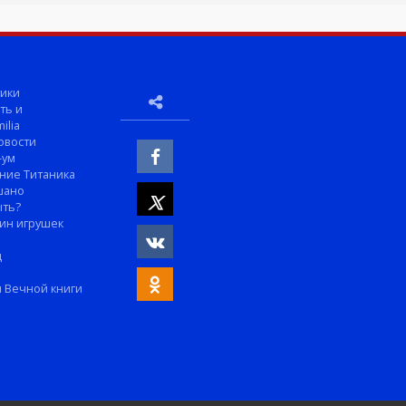
ики
ть и
ilia
овости
-ум
ние Титаника
шано
ыть?
ин игрушек
м
д
 Вечной книги