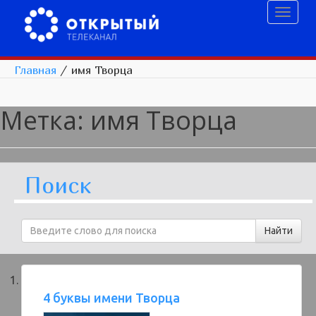
Toggl
naviga
Главная
/
имя Творца
Метка:
имя Творца
Поиск
4 буквы имени Творца