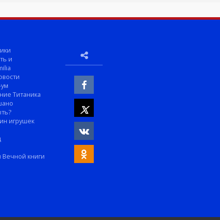
ики
ть и
ilia
овости
-ум
ние Титаника
шано
ыть?
ин игрушек
м
д
 Вечной книги