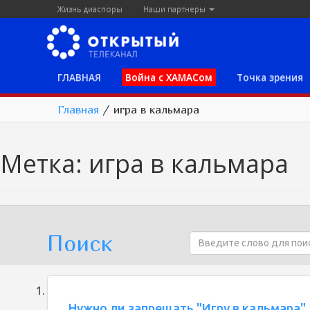
Жизнь диаспоры
Наши партнеры
ГЛАВНАЯ
Война с ХАМАСом
Точка зрения
Главная
/
игра в кальмара
Метка:
игра в кальмара
Поиск
Нужно ли запрещать "Игру в кальмара"