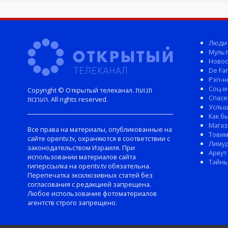
Люди
Мульт
Новос
De Fam
Рэп-н
Соц-и
Copyright © Открытый телеканал. תנועת
Спасе
הערבות. All rights reserved.
Услы
Как б
Магаз
Все права на материалы, опубликованные на
Тови
сайте opentv.tv, охраняются в соответствии с
Лиму
законодательством Израиля. При
Арвут
использовании материалов сайта
Тайны
гиперссылка на opentv.tv обязательна.
Перепечатка эксклюзивных статей без
согласования с редакцией запрещена.
Любое использование фотоматериалов
агентств строго запрещено.