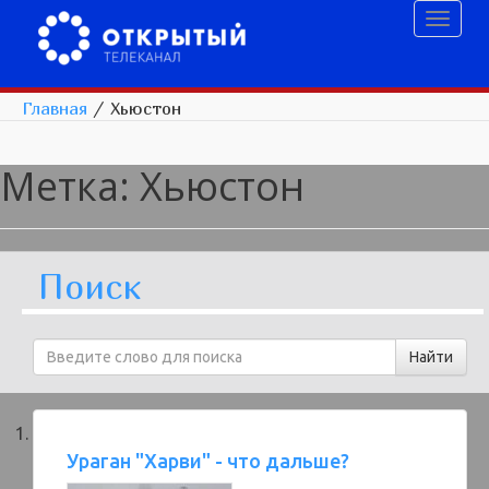
Toggl
naviga
Главная
/
Хьюстон
Метка:
Хьюстон
Поиск
Ураган "Харви" - что дальше?