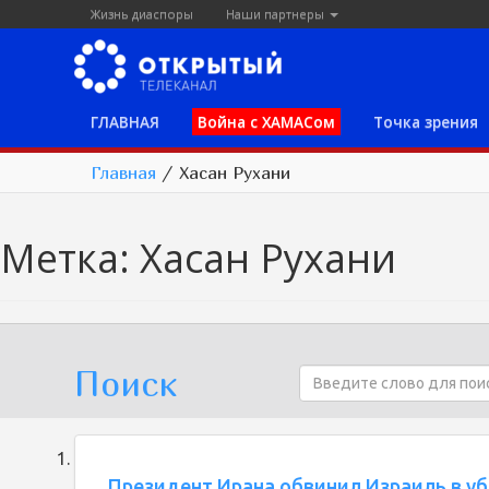
Жизнь диаспоры
Наши партнеры
ГЛАВНАЯ
Война с ХАМАСом
Точка зрения
Главная
/
Хасан Рухани
Метка:
Хасан Рухани
Поиск
Президент Ирана обвинил Израиль в у