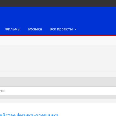
Фильмы
Музыка
Все проекты
бийстве физика-ядерщика