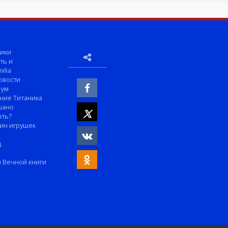
ики
ть и
ilia
овости
-ум
ние Титаника
шано
ыть?
ин игрушек
м
д
 Вечной книги