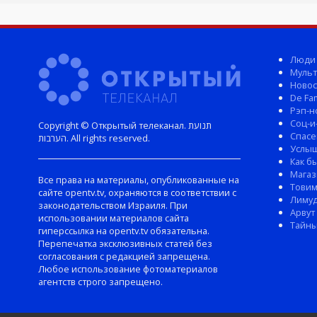
Люди
Мульт
Новос
De Fam
Рэп-н
Соц-и
Copyright © Открытый телеканал. תנועת
Спасе
הערבות. All rights reserved.
Услы
Как б
Магаз
Все права на материалы, опубликованные на
Тови
сайте opentv.tv, охраняются в соответствии с
Лиму
законодательством Израиля. При
Арвут
использовании материалов сайта
Тайны
гиперссылка на opentv.tv обязательна.
Перепечатка эксклюзивных статей без
согласования с редакцией запрещена.
Любое использование фотоматериалов
агентств строго запрещено.