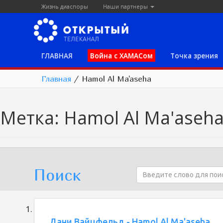
Жизнь диаспоры
Наши партнеры
ГЛАВНАЯ
Война с ХАМАСом
Точка зрения
Главная
/
Hamol Al Ma'aseha
Метка:
Hamol Al Ma'aseh
Поиск
Дани Вайцфельд - Hamol Al Ma'aseha