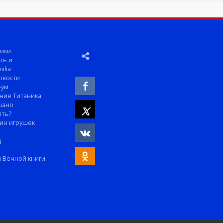
ики
ть и
ilia
овости
-ум
ние Титаника
шано
ыть?
ин игрушек
м
д
 Вечной книги