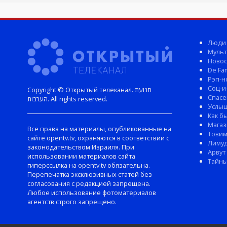
Люди
Мульт
Новос
De Fam
Рэп-н
Соц-и
Copyright © Открытый телеканал. תנועת
Спасе
הערבות. All rights reserved.
Услы
Как б
Магаз
Все права на материалы, опубликованные на
Тови
сайте opentv.tv, охраняются в соответствии с
Лиму
законодательством Израиля. При
Арвут
использовании материалов сайта
Тайны
гиперссылка на opentv.tv обязательна.
Перепечатка эксклюзивных статей без
согласования с редакцией запрещена.
Любое использование фотоматериалов
агентств строго запрещено.