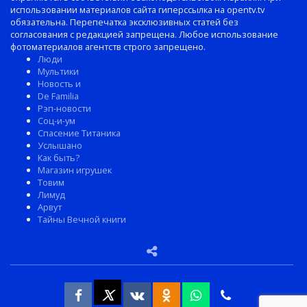
использовании материалов сайта гиперссылка на opentv.tv
обязательна. Перепечатка эксклюзивных статей без
согласования с редакцией запрещена. Любое использование
фотоматериалов агентств строго запрещено.
Люди
Мультики
Новость и
De Familia
Рэп-новости
Соц-и-ум
Спасение Титаника
Услышано
Как быть?
Магазин игрушек
Товим
Лимуд
Арвут
Тайны Вечной книги