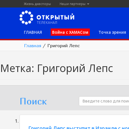
Жизнь диаспоры
Наши партнеры
ГЛАВНАЯ
Война с ХАМАСом
Точка зрения
Главная
/
Григорий Лепс
Метка:
Григорий Лепс
Поиск
Григорий Лепс выступит в Израиле с 