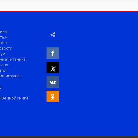
ики
ть и
ilia
овости
-ум
ние Титаника
шано
ыть?
ин игрушек
м
д
 Вечной книги