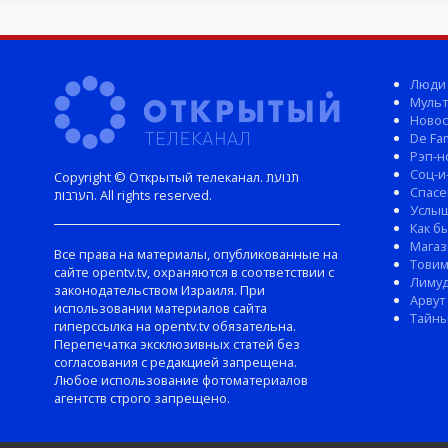
Люди
Мульт
Новос
De Fam
Рэп-н
Соц-и
Copyright © Открытый телеканал. תנועת
Спасе
הערבות. All rights reserved.
Услы
Как б
Магаз
Все права на материалы, опубликованные на
Тови
сайте opentv.tv, охраняются в соответствии с
Лиму
законодательством Израиля. При
Арвут
использовании материалов сайта
Тайны
гиперссылка на opentv.tv обязательна.
Перепечатка эксклюзивных статей без
согласования с редакцией запрещена.
Любое использование фотоматериалов
агентств строго запрещено.