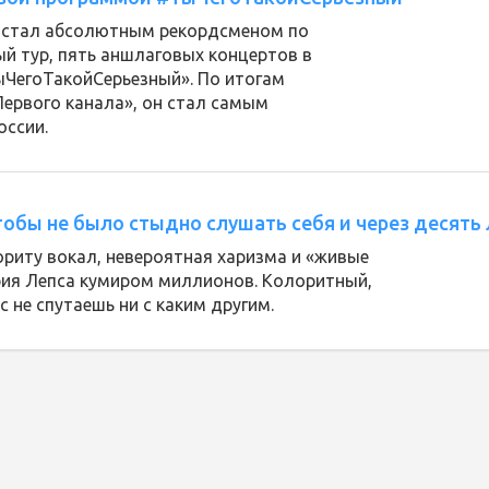
пс стал абсолютным рекордсменом по
й тур, пять аншлаговых концертов в
ыЧегоТакойСерьезный». По итогам
ервого канала», он стал самым
оссии.
чтобы не было стыдно слушать себя и через десять
ориту вокал, невероятная харизма и «живые
рия Лепса кумиром миллионов. Колоритный,
 не спутаешь ни с каким другим.