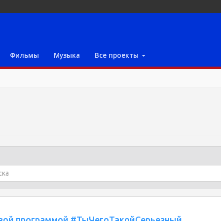
Фильмы
Музыка
Все проекты
новой программой #ТыЧегоТакойСерьезный