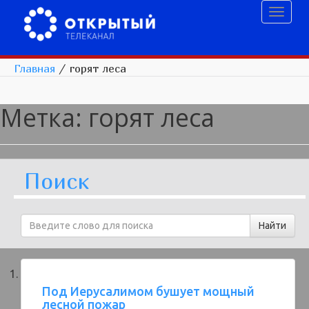
Toggl
naviga
Главная
/
горят леса
Метка:
горят леса
Поиск
Под Иерусалимом бушует мощный
лесной пожар