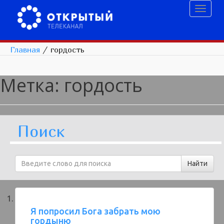
Toggl
naviga
Главная
/
гордость
Метка:
гордость
Поиск
Я попросил Бога забрать мою
гордыню