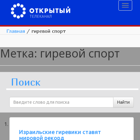
Toggl
naviga
Главная
/
гиревой спорт
Метка:
гиревой спорт
Поиск
Израильские гиревики ставят
мировой рекорд