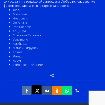
согласования с редакцией запрещена. Любое использование
фотоматериалов агентств строго запрещено.
Люди
Мультики
Новость и
De Familia
Рэп-новости
Соц-и-ум
Спасение Титаника
Услышано
Как быть?
Магазин игрушек
Товим
Лимуд
Арвут
Тайны Вечной книги