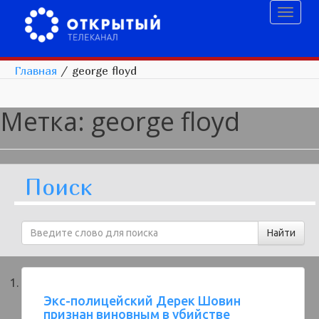
Toggl
naviga
Главная
/
george floyd
Метка:
george floyd
Поиск
Экс-полицейский Дерек Шовин
признан виновным в убийстве