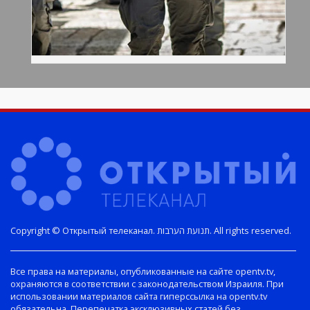
Copyright © Открытый телеканал. תנועת הערבות. All rights reserved.
Все права на материалы, опубликованные на сайте opentv.tv,
охраняются в соответствии с законодательством Израиля. При
использовании материалов сайта гиперссылка на opentv.tv
обязательна. Перепечатка эксклюзивных статей без