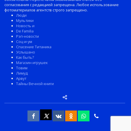
согласования с редакцией запрещена. Любое использование
фотоматериалов агентств строго запрещено.
Люди
Мультики
Новость и
De Familia
Рэп-новости
Соц-и-ум
Спасение Титаника
Услышано
Как быть?
Магазин игрушек
Товим
Лимуд
Арвут
Тайны Вечной книги