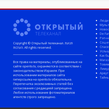
Люди
Мульт
Новос
De Fam
Рэп-н
Соц-и
Copyright © Открытый телеканал. תנועת
Спасе
הערבות. All rights reserved.
Услы
Как б
Магаз
Все права на материалы, опубликованные на
Тови
сайте opentv.tv, охраняются в соответствии с
Лиму
законодательством Израиля. При
Арвут
использовании материалов сайта
Тайны
гиперссылка на opentv.tv обязательна.
Перепечатка эксклюзивных статей без
согласования с редакцией запрещена.
Любое использование фотоматериалов
агентств строго запрещено.