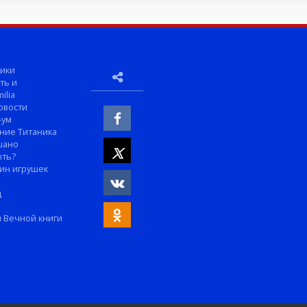
ики
ть и
ilia
овости
-ум
ние Титаника
шано
ыть?
ин игрушек
м
д
 Вечной книги