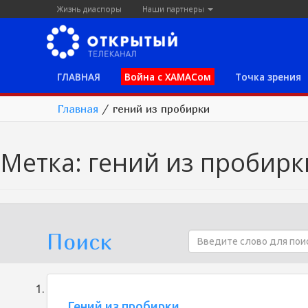
Жизнь диаспоры
Наши партнеры
ГЛАВНАЯ
Война с ХАМАСом
Точка зрения
Главная
/
гений из пробирки
Метка:
гений из пробирк
Поиск
Гений из пробирки