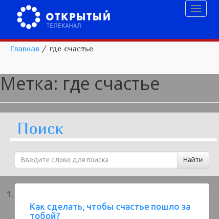
Toggl
naviga
Главная
/
где счастье
Метка:
где счастье
Поиск
Как сделать, чтобы счастье пошло за
тобой?