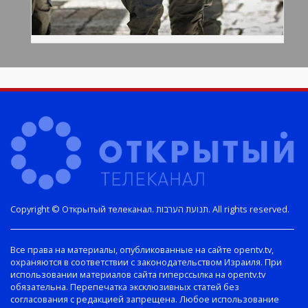
Copyright © Открытый телеканал. תנועת הערבות. All rights reserved.
Все права на материалы, опубликованные на сайте opentv.tv,
охраняются в соответствии с законодательством Израиля. При
использовании материалов сайта гиперссылка на opentv.tv
обязательна. Перепечатка эксклюзивных статей без
согласования с редакцией запрещена. Любое использование