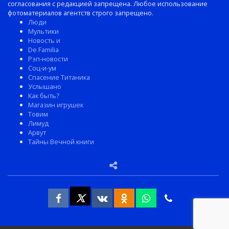
согласования с редакцией запрещена. Любое использование
фотоматериалов агентств строго запрещено.
Люди
Мультики
Новость и
De Familia
Рэп-новости
Соц-и-ум
Спасение Титаника
Услышано
Как быть?
Магазин игрушек
Товим
Лимуд
Арвут
Тайны Вечной книги