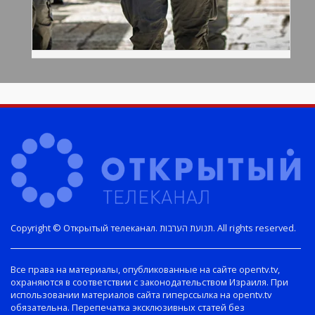
Copyright © Открытый телеканал. תנועת הערבות. All rights reserved.
Все права на материалы, опубликованные на сайте opentv.tv,
охраняются в соответствии с законодательством Израиля. При
использовании материалов сайта гиперссылка на opentv.tv
обязательна. Перепечатка эксклюзивных статей без