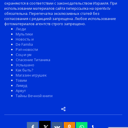
охраняются в соответствии с законодательством Израиля. При
использовании материалов сайта гиперссылка на opentv.tv
обязательна. Перепечатка эксклюзивных статей без
согласования с редакцией запрещена. Любое использование
фотоматериалов агентств строго запрещено.
Люди
Мультики
Новость и
De Familia
Рэп-новости
Соц-и-ум
Спасение Титаника
Услышано
Как быть?
Магазин игрушек
Товим
Лимуд
Арвут
Тайны Вечной книги