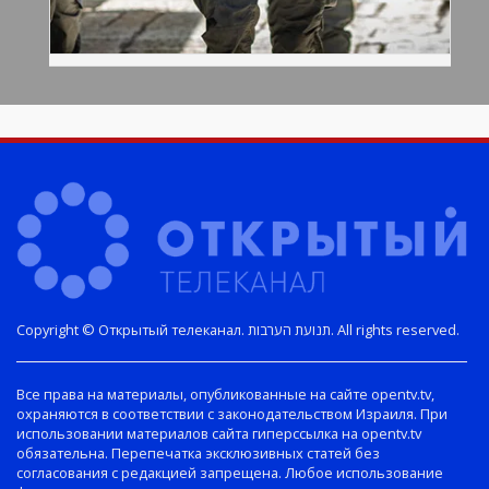
Copyright © Открытый телеканал. תנועת הערבות. All rights reserved.
Все права на материалы, опубликованные на сайте opentv.tv,
охраняются в соответствии с законодательством Израиля. При
использовании материалов сайта гиперссылка на opentv.tv
обязательна. Перепечатка эксклюзивных статей без
согласования с редакцией запрещена. Любое использование