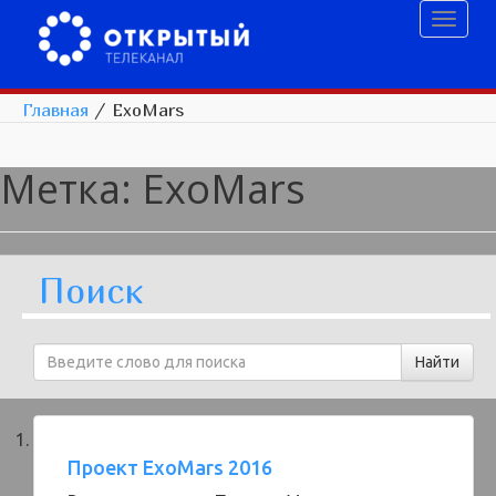
Toggl
naviga
Главная
/
ExoMars
Метка:
ExoMars
Поиск
Проект ExoMars 2016