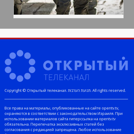
Copyright © Открытый телеканал. תנועת הערבות. All rights reserved.
Все права на материалы, опубликованные на сайте opentv.tv,
охраняются в соответствии с законодательством Израиля. При
использовании материалов сайта гиперссылка на opentv.tv
обязательна. Перепечатка эксклюзивных статей без
согласования с редакцией запрещена. Любое использование