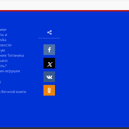
ики
ть и
ilia
овости
-ум
ние Титаника
шано
ыть?
ин игрушек
м
д
 Вечной книги