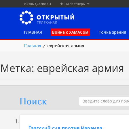
Жизнь диаспоры
Наши партнеры
ГЛАВНАЯ
Война с ХАМАСом
Точка зрения
Главная
/
еврейская армия
Метка:
еврейская армия
Поиск
Гаагский суд против Израиля