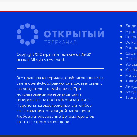
Люди
Мульт
Новос
De Fam
Рэп-н
Соц-и
Copyright © Открытый телеканал. תנועת
Спасе
הערבות. All rights reserved.
Услы
Как б
Магаз
Все права на материалы, опубликованные на
Тови
сайте opentv.tv, охраняются в соответствии с
Лиму
законодательством Израиля. При
Арвут
использовании материалов сайта
Тайны
гиперссылка на opentv.tv обязательна.
Перепечатка эксклюзивных статей без
согласования с редакцией запрещена.
Любое использование фотоматериалов
агентств строго запрещено.