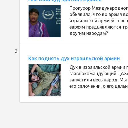
Прокурор Международного
объявила, что во время в
израильской армией совер
евреям предъявляются тр
другим народам?
Как поднять дух израильской армии
Дух в израильской армии 
главнокомандующий ЦАХАЛ
запустили весь народ. Мы
его сплочении, о его цельн