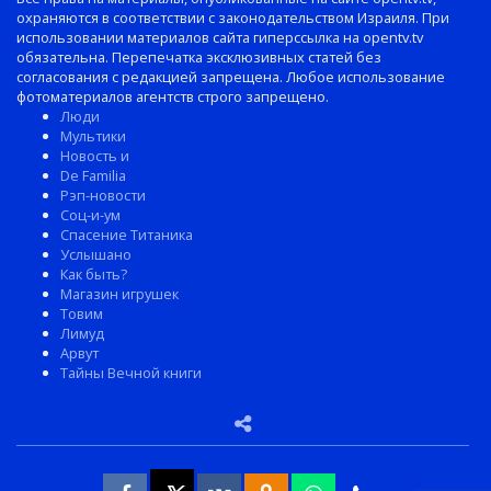
охраняются в соответствии с законодательством Израиля. При
использовании материалов сайта гиперссылка на opentv.tv
обязательна. Перепечатка эксклюзивных статей без
согласования с редакцией запрещена. Любое использование
фотоматериалов агентств строго запрещено.
Люди
Мультики
Новость и
De Familia
Рэп-новости
Соц-и-ум
Спасение Титаника
Услышано
Как быть?
Магазин игрушек
Товим
Лимуд
Арвут
Тайны Вечной книги