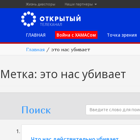
Жизнь диаспоры
Наши партнеры
ГЛАВНАЯ
Война с ХАМАСом
Точка зрения
Главная
/
это нас убивает
Метка:
это нас убивает
Поиск
Что нас действительно убивает