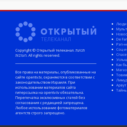
Люди
Мульт
Новос
De Fam
Рэп-н
Соц-и
Copyright © Открытый телеканал. תנועת
Спасе
הערבות. All rights reserved.
Услы
Как б
Магаз
Все права на материалы, опубликованные на
Тови
сайте opentv.tv, охраняются в соответствии с
Лиму
законодательством Израиля. При
Арвут
использовании материалов сайта
Тайны
гиперссылка на opentv.tv обязательна.
Перепечатка эксклюзивных статей без
согласования с редакцией запрещена.
Любое использование фотоматериалов
агентств строго запрещено.