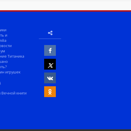
ики
ть и
ilia
овости
-ум
ние Титаника
шано
ыть?
ин игрушек
м
д
 Вечной книги