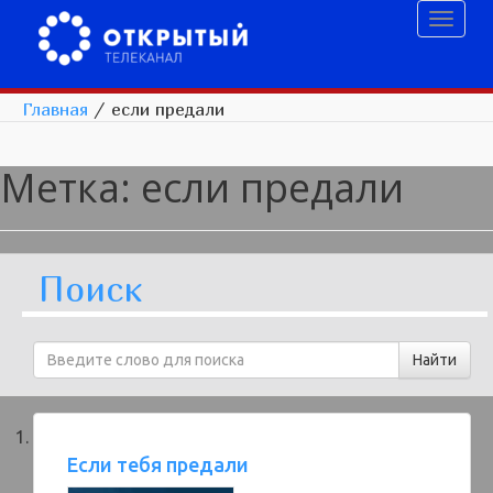
Toggl
naviga
Главная
/
если предали
Метка:
если предали
Поиск
Если тебя предали