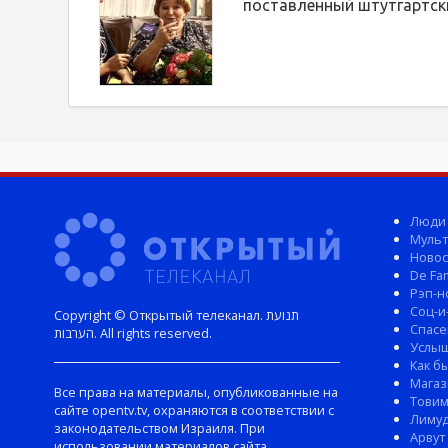
поставленный штутгартск
Люди
Мульт
Новос
De Fam
Рэп-н
Соц-и
Copyright © Открытый телеканал. תנועת
Спасе
הערבות. All rights reserved.
Услы
Как б
Магаз
Все права на материалы, опубликованные на
Тови
сайте opentv.tv, охраняются в соответствии с
Лиму
законодательством Израиля. При
Арвут
использовании материалов сайта