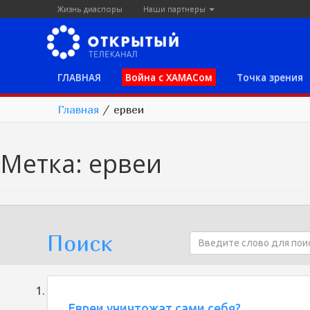
Жизнь диаспоры
Наши партнеры
ГЛАВНАЯ
Война с ХАМАСом
Точка зрения
Главная
/
ервеи
Метка:
ервеи
Поиск
Евреи уничтожат сами себя?