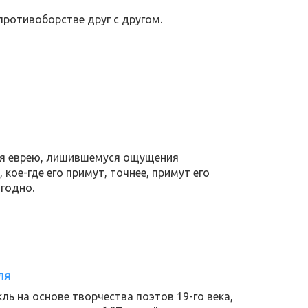
противоборстве друг с другом.
ня еврею, лишившемуся ощущения
 кое-где его примут, точнее, примут его
ыгодно.
ля
кль на основе творчества поэтов 19-го века,