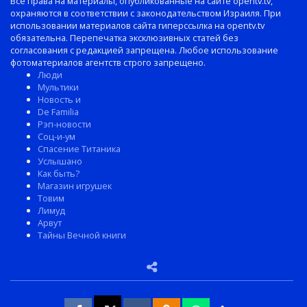
Все права на материалы, опубликованные на сайте opentv.tv,
охраняются в соответствии с законодательством Израиля. При
использовании материалов сайта гиперссылка на opentv.tv
обязательна. Перепечатка эксклюзивных статей без
согласования с редакцией запрещена. Любое использование
фотоматериалов агентств строго запрещено.
Люди
Мультики
Новость и
De Familia
Рэп-новости
Соц-и-ум
Спасение Титаника
Услышано
Как быть?
Магазин игрушек
Товим
Лимуд
Арвут
Тайны Вечной книги