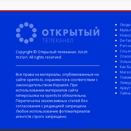
Люди
Мульт
Новос
De Fam
Рэп-н
Соц-и
Copyright © Открытый телеканал. תנועת
Спасе
הערבות. All rights reserved.
Услы
Как б
Магаз
Все права на материалы, опубликованные на
Тови
сайте opentv.tv, охраняются в соответствии с
Лиму
законодательством Израиля. При
Арвут
использовании материалов сайта
Тайны
гиперссылка на opentv.tv обязательна.
Перепечатка эксклюзивных статей без
согласования с редакцией запрещена.
Любое использование фотоматериалов
агентств строго запрещено.