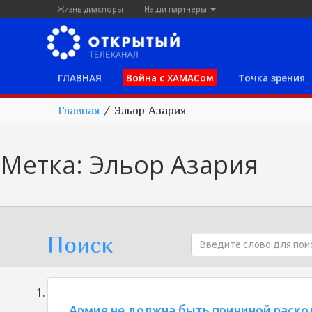
Жизнь диаспоры
Наши партнеры
ГЛАВНАЯ
Война с ХАМАСом
Точка зрения
Главная
/
Эльор Азария
Метка:
Эльор Азария
Поиск
Армия не должна быть причиной раско