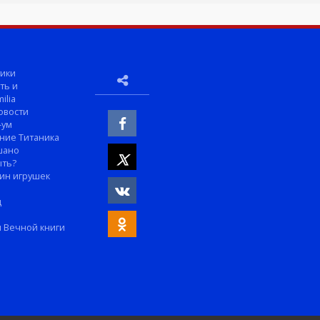
ики
ть и
ilia
овости
-ум
ние Титаника
шано
ыть?
ин игрушек
м
д
 Вечной книги