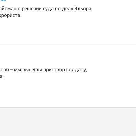
айтман о решении суда по делу Эльора
ррориста.
тро – мы вынесли приговор солдату,
а.