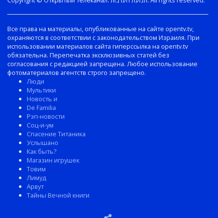
Все права на материалы, опубликованные на сайте opentv.tv,
охраняются в соответствии с законодательством Израиля. При
использовании материалов сайта гиперссылка на opentv.tv
обязательна. Перепечатка эксклюзивных статей без
согласования с редакцией запрещена. Любое использование
фотоматериалов агентств строго запрещено.
Люди
Мультики
Новость и
De Familia
Рэп-новости
Соц-и-ум
Спасение Титаника
Услышано
Как быть?
Магазин игрушек
Товим
Лимуд
Арвут
Тайны Вечной книги