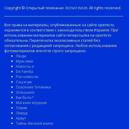
Copyright © Открытый телеканал. תנועת הערבות. All rights reserved.
Все права на материалы, опубликованные на сайте opentv.tv,
охраняются в соответствии с законодательством Израиля. При
использовании материалов сайта гиперссылка на opentv.tv
обязательна. Перепечатка эксклюзивных статей без
согласования с редакцией запрещена. Любое использование
фотоматериалов агентств строго запрещено.
Люди
Мультики
Новость и
De Familia
Рэп-новости
Соц-и-ум
Спасение Титаника
Услышано
Как быть?
Магазин игрушек
Товим
Лимуд
Арвут
Тайны Вечной книги