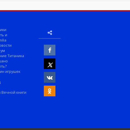
ики
ть и
ilia
овости
-ум
ние Титаника
шано
ыть?
ин игрушек
м
д
 Вечной книги