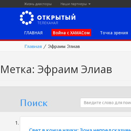
Жизнь диаспоры
Наши партнеры
ГЛАВНАЯ
Война с ХАМАСом
Точка зрения
Главная
/
Эфраим Элиав
Метка:
Эфраим Элиав
Поиск
Свет в конце науки: Зона непредсказуе