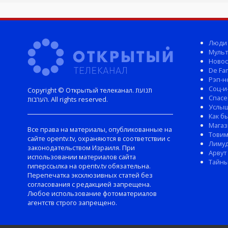
Люди
Мульт
Новос
De Fam
Рэп-н
Соц-и
Copyright © Открытый телеканал. תנועת
Спасе
הערבות. All rights reserved.
Услы
Как б
Магаз
Все права на материалы, опубликованные на
Тови
сайте opentv.tv, охраняются в соответствии с
Лиму
законодательством Израиля. При
Арвут
использовании материалов сайта
Тайны
гиперссылка на opentv.tv обязательна.
Перепечатка эксклюзивных статей без
согласования с редакцией запрещена.
Любое использование фотоматериалов
агентств строго запрещено.