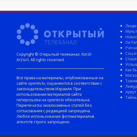
Люди
Мульт
Новос
De Fam
Рэп-н
Соц-и
Copyright © Открытый телеканал. תנועת
Спасе
הערבות. All rights reserved.
Услы
Как б
Магаз
Все права на материалы, опубликованные на
Тови
сайте opentv.tv, охраняются в соответствии с
Лиму
законодательством Израиля. При
Арвут
использовании материалов сайта
Тайны
гиперссылка на opentv.tv обязательна.
Перепечатка эксклюзивных статей без
согласования с редакцией запрещена.
Любое использование фотоматериалов
агентств строго запрещено.