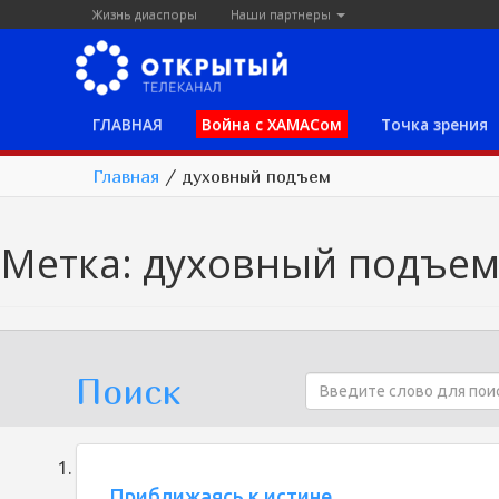
Жизнь диаспоры
Наши партнеры
ГЛАВНАЯ
Война с ХАМАСом
Точка зрения
Главная
/
духовный подъем
Метка:
духовный подъе
Поиск
Приближаясь к истине