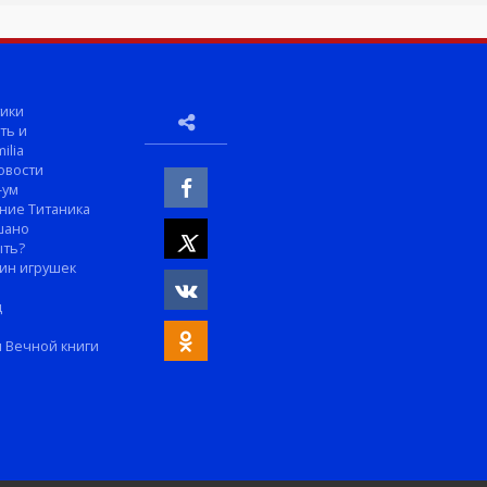
ики
ть и
ilia
овости
-ум
ние Титаника
шано
ыть?
ин игрушек
м
д
 Вечной книги