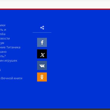
ики
ть и
ilia
овости
-ум
ние Титаника
шано
ыть?
ин игрушек
м
д
 Вечной книги