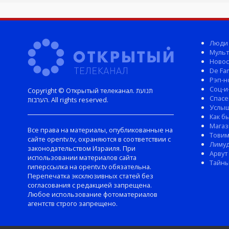
Люди
Мульт
Новос
De Fam
Рэп-н
Соц-и
Copyright © Открытый телеканал. תנועת
Спасе
הערבות. All rights reserved.
Услы
Как б
Магаз
Все права на материалы, опубликованные на
Тови
сайте opentv.tv, охраняются в соответствии с
Лиму
законодательством Израиля. При
Арвут
использовании материалов сайта
Тайны
гиперссылка на opentv.tv обязательна.
Перепечатка эксклюзивных статей без
согласования с редакцией запрещена.
Любое использование фотоматериалов
агентств строго запрещено.