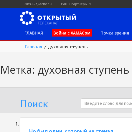
Жизнь диаспоры
Наши партнеры
ГЛАВНАЯ
Война с ХАМАСом
Точка зрения
Главная
/
духовная ступень
Метка:
духовная ступень
Поиск
Но был один, который не стенал