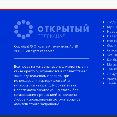
Люди
Мульт
Новос
De Fam
Рэп-н
Соц-и
Copyright © Открытый телеканал. תנועת
Спасе
הערבות. All rights reserved.
Услы
Как б
Магаз
Все права на материалы, опубликованные на
Тови
сайте opentv.tv, охраняются в соответствии с
Лиму
законодательством Израиля. При
Арвут
использовании материалов сайта
Тайны
гиперссылка на opentv.tv обязательна.
Перепечатка эксклюзивных статей без
согласования с редакцией запрещена.
Любое использование фотоматериалов
агентств строго запрещено.