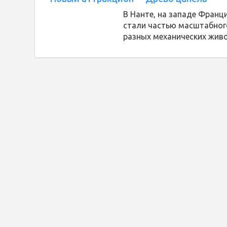
В Нанте, на западе Франц
стали частью масштабного
разных механических жив