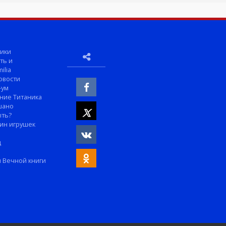
ики
ть и
ilia
овости
-ум
ние Титаника
шано
ыть?
ин игрушек
м
д
 Вечной книги