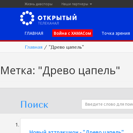
Жизнь диаспоры
Наши партнеры
ГЛАВНАЯ
Война с ХАМАСом
Точка зрения
Главная
/
"Древо цапель"
Метка:
"Древо цапель"
Поиск
Новый аттракцион - "Древо цапель"