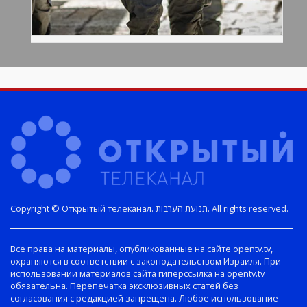
Copyright © Открытый телеканал. תנועת הערבות. All rights reserved.
Все права на материалы, опубликованные на сайте opentv.tv,
охраняются в соответствии с законодательством Израиля. При
использовании материалов сайта гиперссылка на opentv.tv
обязательна. Перепечатка эксклюзивных статей без
согласования с редакцией запрещена. Любое использование