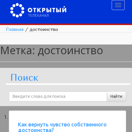
Toggl
naviga
Главная
/
достоинство
Метка:
достоинство
Поиск
Как вернуть чувство собственного
достоинства?