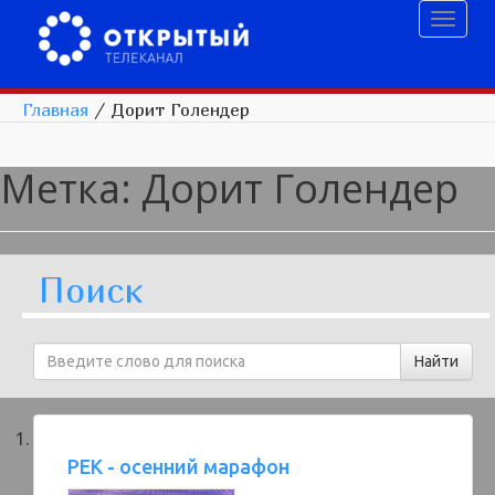
Toggl
naviga
Главная
/
Дорит Голендер
Метка:
Дорит Голендер
Поиск
РЕК - осенний марафон