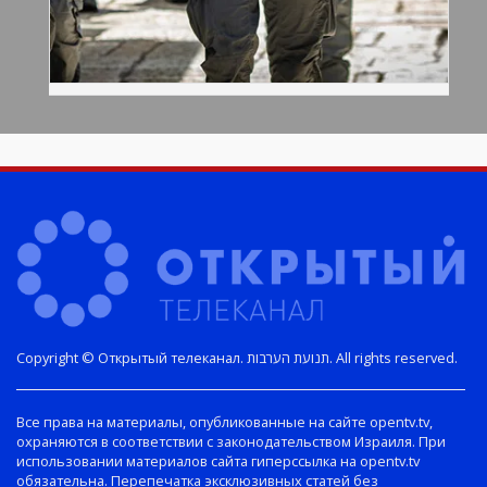
Copyright © Открытый телеканал. תנועת הערבות. All rights reserved.
Все права на материалы, опубликованные на сайте opentv.tv,
охраняются в соответствии с законодательством Израиля. При
использовании материалов сайта гиперссылка на opentv.tv
обязательна. Перепечатка эксклюзивных статей без