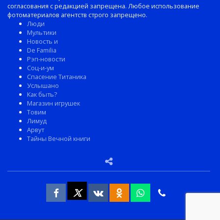
согласования с редакцией запрещена. Любое использование
фотоматериалов агентств строго запрещено.
Люди
Мультики
Новость и
De Familia
Рэп-новости
Соц-и-ум
Спасение Титаника
Услышано
Как быть?
Магазин игрушек
Товим
Лимуд
Арвут
Тайны Вечной книги