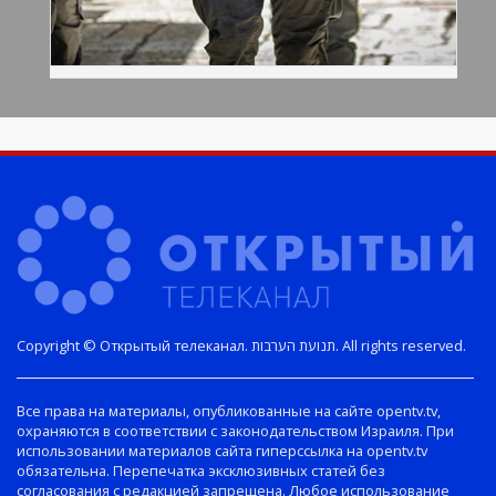
Copyright © Открытый телеканал. תנועת הערבות. All rights reserved.
Все права на материалы, опубликованные на сайте opentv.tv,
охраняются в соответствии с законодательством Израиля. При
использовании материалов сайта гиперссылка на opentv.tv
обязательна. Перепечатка эксклюзивных статей без
согласования с редакцией запрещена. Любое использование